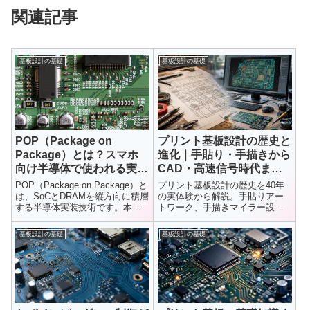
関連記事
基板設計の基礎
基板設計の基礎
POP（Package on
プリント基板設計の歴史と
Package）とは？スマホ
進化｜手貼り・手描きから
向け半導体で使われる実装
CAD・高速信号時代まで
技術をわかりやすく解説
の40年
POP（Package on Package）と
プリント基板設計の歴史を40年
は、SoCとDRAMを縦方向に積層
の実体験から解説。手貼りアー
する半導体実装技術です。本記
トワーク、手描きマイラー設
事では、PoPの仕組みやメリッ
計、デジタイザー、CAD、そし
ト・デメリット、TSVとの違
て高速信号・多層基板時代まで
基板設計の基礎
基板設計の基礎
い、スマートフォンで採用され
の進化と本質を整理します。
る理由を初心者向けにわかりや
すく解説します。