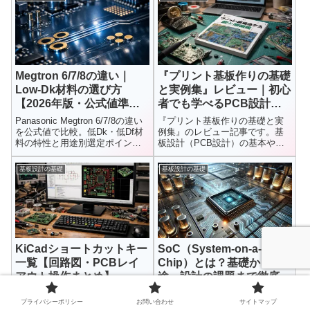
の違い、供給構造や今後の市場
動向までわかりやすく解説しま
す。
Megtron 6/7/8の違い｜
『プリント基板作りの基礎
Low‑Dk材料の選び方
と実例集』レビュー｜初心
【2026年版・公式値準
者でも学べるPCB設計入
拠】
門書
Panasonic Megtron 6/7/8の違い
『プリント基板作りの基礎と実
を公式値で比較。低Dk・低Df材
例集』のレビュー記事です。基
料の特性と用途別選定ポイント
板設計（PCB設計）の基本や
を解説。PCIe Gen6・CXL時代の
EAGLEの使い方、メリット・デ
高速伝送設計に最適な材料を紹
メリットを初心者にも分かりや
基板設計の基礎
基板設計の基礎
介します。
すく解説。電子工作をレベルア
ップしたい人におすすめの入門
書です。
KiCadショートカットキー
SoC（System-on-a-
一覧【回路図・PCBレイ
Chip）とは？基礎から用
アウト操作まとめ】
途、設計の課題まで徹底解
説！
KiCadでよく使うショートカット
SoC（System on Chip）とは何
プライバシーポリシー
お問い合わせ
サイトマップ
キーを一覧で紹介。回路図エデ
かを徹底解説！基礎知識から用