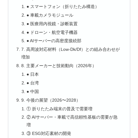
● スマートフォン（折りたたみ構造）
● 車載カメラモジュール
● 医療用内視鏡・診断装置
● ドローン・航空電子機器
● AIサーバーの高密度接続部
7. 高周波対応材料（Low‑Dk/Df）との組み合わせが
増加
8. 主要メーカーと技術動向（2026年）
● 日本
● 台湾
● 中国
9. 今後の展望（2026〜2028）
① 折りたたみ端末の普及で需要増
② AIサーバー・車載で高信頼性基板の需要が急
増
③ ESG対応素材の開発