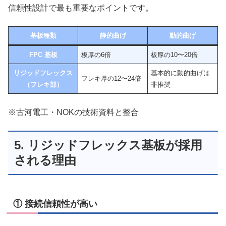
信頼性設計で最も重要なポイントです。
基板種類
静的曲げ
動的曲げ
FPC
基板
板厚の6倍
板厚の10〜20倍
リジッドフレックス
基本的に動的曲げは
フレキ厚の12〜24倍
（フレキ部）
非推奨
※古河電工・NOKの技術資料と整合
5. リジッドフレックス基板が採用
される理由
① 接続信頼性が高い