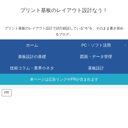
プリント基板のレイアウト設計なう！
プリント基板のレイアウト設計で試行錯誤している“今”を、そのまま書き留め
るブログ。
ホーム
PC・ソフト活用
基板設計の基礎
図面・データ管理
技術コラム・業界小ネタ
基板設計
本ページは広告リンクやPRが含まれます
PR