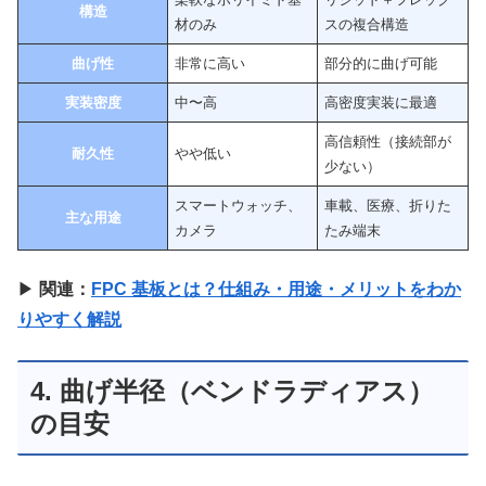
構造
材のみ
スの複合構造
曲げ性
非常に高い
部分的に曲げ可能
実装密度
中〜高
高密度実装に最適
高信頼性（接続部が
耐久性
やや低い
少ない）
スマートウォッチ、
車載、医療、折りた
主な用途
カメラ
たみ端末
▶
関連：
FPC 基板とは？仕組み・用途・メリットをわか
りやすく解説
4. 曲げ半径（ベンドラディアス）
の目安