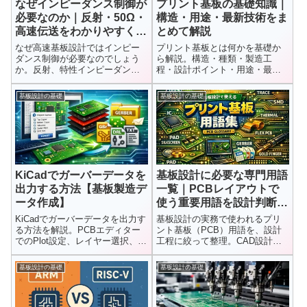
なぜインピーダンス制御が
プリント基板の基礎知識｜
必要なのか｜反射・50Ω・
構造・用途・最新技術をま
高速伝送をわかりやすく解
とめて解説
説
なぜ高速基板設計ではインピー
プリント基板とは何かを基礎か
ダンス制御が必要なのでしょう
ら解説。構造・種類・製造工
か。反射、特性インピーダン
程・設計ポイント・用途・最新
ス、50Ω、差動配線、リターンパ
技術まで、初心者にもわかりや
スなど、高速伝送で重要になる
すくまとめています。
基板設計の基礎
基板設計の基礎
PCB設計の基本をわかりやすく
解説します。
KiCadでガーバーデータを
基板設計に必要な専門用語
出力する方法【基板製造デ
一覧｜PCBレイアウトで
ータ作成】
使う重要用語を設計判断視
点で解説
KiCadでガーバーデータを出力す
基板設計の実務で使われるプリ
る方法を解説。PCBエディター
ント基板（PCB）用語を、設計
でのPlot設定、レイヤー選択、ド
工程に絞って整理。CAD設計、
リルデータ出力まで基板製造に
配線、レイヤ構成、設計ルール
必要なガーバーファイル作成手
など、設計判断に直結する用語
基板設計の基礎
基板設計の基礎
順を分かりやすく紹介します。
を実務視点で解説します。