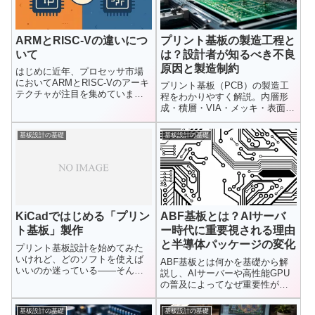
ARMとRISC-Vの違いにつ
プリント基板の製造工程と
いて
は？設計者が知るべき不良
原因と製造制約
はじめに近年、プロセッサ市場
においてARMとRISC-Vのアーキ
プリント基板（PCB）の製造工
テクチャが注目を集めていま
程をわかりやすく解説。内層形
す。ARMはスマートフォンや
成・積層・VIA・メッキ・表面処
組...
理まで、設計者が知るべき不良
原因や製造制約、高速信号への
基板設計の基礎
基板設計の基礎
影響も含めて詳しく紹介しま
す。
KiCadではじめる「プリン
ABF基板とは？AIサーバ
ト基板」製作
ー時代に重要視される理由
と半導体パッケージの変化
プリント基板設計を始めてみた
いけれど、どのソフトを使えば
ABF基板とは何かを基礎から解
いいのか迷っている——そんな
説し、AIサーバーや高性能GPU
方におすすめなのが「KiCad」で
の普及によってなぜ重要性が高
す...
まっているのかを整理。半導体
パッケージ基板の役割やPCBと
基板設計の基礎
基板設計の基礎