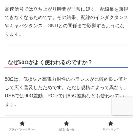
高速信号では立ち上がり時間が非常に短く、配線長を無視
できなくなるためです。その結果、配線のインダクタンス
やキャパシタンス、GNDとの関係まで影響するようにな
ります。
なぜ50Ωがよく使われるのですか？
50Ωは、低損失と高電力耐性のバランスが比較的良い値と
して広く普及したためです。ただし規格によって異なり、
USBでは90Ω差動、PCIeでは85Ω差動なども使われてい
ます。
プライバシーポリシー
お問い合わせ
サイトマップ
差動配線ではなぜ100Ωや90Ωになるのですか？