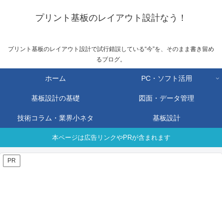
プリント基板のレイアウト設計なう！
プリント基板のレイアウト設計で試行錯誤している“今”を、そのまま書き留め
るブログ。
ホーム
PC・ソフト活用
基板設計の基礎
図面・データ管理
技術コラム・業界小ネタ
基板設計
本ページは広告リンクやPRが含まれます
PR