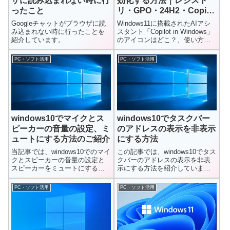
ザに読み込まれない時に行
効化する方法｜レジスト
ったこと
リ・GPO・24H2・Copilot
キーまで完全解説
Googleチャットがブラウザに読
Windows11に搭載されたAIアシ
み込まれない時に行ったことを
スタント「Copilot in Windows」
紹介しています。
のアイコンはどこ？、使い方に
ついて紹介しています。お役に
たてたら幸いです。
PC・ソフト活用
PC・ソフト活用
windows10でマイクとス
windows10でタスクバー
ピーカーの音量の設定、ミ
のアドレスの表示を非表示
ュートにする方法のご紹介
にする方法
当記事では、windows10でのマイ
この記事では、windows10でタス
クとスピーカーの音量の設定と
クバーのアドレスの表示を非表
スピーカーをミュートにする方
示にする方法を紹介していま
法を紹介しています。新型コ...
す。タスクバーに「アドレ
ス」...
PC・ソフト活用
PC・ソフト活用