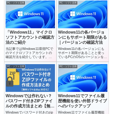
PC・ソフト活用
PC・ソフト活用
「Windows11」マイクロ
Windows11の各バージョ
ソフトアカウントの確認方
ンにもサポート期限がある
法のご紹介
｜バージョンの確認方法
当記事ではWindows11環境PCで
Windows11の各バージョンにも
のマイクロソフトアカウントの
サポート期限があることと使っ
確認方法を紹介しています。
ているPCのOSのバージョンを確
Office Onlineを...
認する方法を紹介しています。
PC・ソフト活用
PC・ソフト活用
Windowsでは作れない？
Windows11でファイル履
パスワード付きZIPファイ
歴機能を使い外部ドライブ
ルの作成方法まとめ【無料
へのバックアップ
ソフト＆Mac対応も】
Windowsでパスワード付きのzip
Windows11でファイル履歴機能