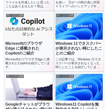
ファイルを作成したいと思った
を使い、万が一の時の為に外部
ことはありませんか？実は、か
ドライブへのバックアップすこ
つては標準機能として搭載さ...
とを紹介しています。
PC・ソフト活用
PC・ソフト活用
Microsoftのブラウザ
Windows 11でタスクバー
Edge に搭載された
が表示されない時にしたこ
Copilotのご紹介
とのご紹介
Microsoftのブラウザ Edge に搭
この記事では、Windows 11でタ
載されたCopilotを紹介していま
スクバーが表示されなくなった
す。
時にしたことを紹介していま
す。
PC・ソフト活用
PC・ソフト活用
Googleチャットがブラウ
Windows11 Copilotを無