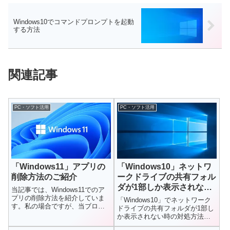
Windows10でコマンドプロンプトを起動
する方法
関連記事
PC・ソフト活用
PC・ソフト活用
「Windows11」アプリの
「Windows10」ネットワ
削除方法のご紹介
ークドライブの共有フォル
ダが1部しか表示されない
当記事では、Windows11でのア
時の対処方法
プリの削除方法を紹介していま
「Windows10」でネットワーク
す。私の場合ですが、当ブログ
ドライブの共有フォルダが1部し
で無料ソフトを紹介していま
か表示されない時の対処方法を
す...
紹介しています。