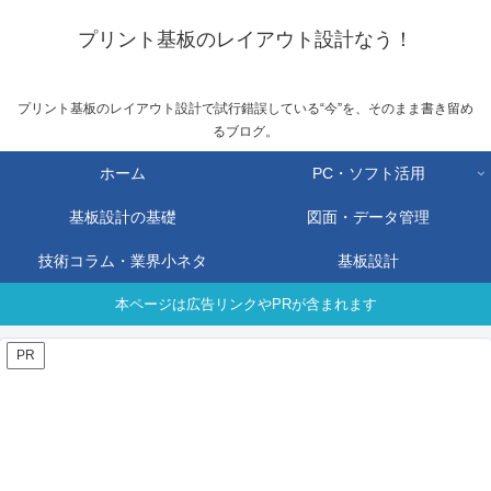
プリント基板のレイアウト設計なう！
プリント基板のレイアウト設計で試行錯誤している“今”を、そのまま書き留め
るブログ。
ホーム
PC・ソフト活用
基板設計の基礎
図面・データ管理
技術コラム・業界小ネタ
基板設計
本ページは広告リンクやPRが含まれます
PR