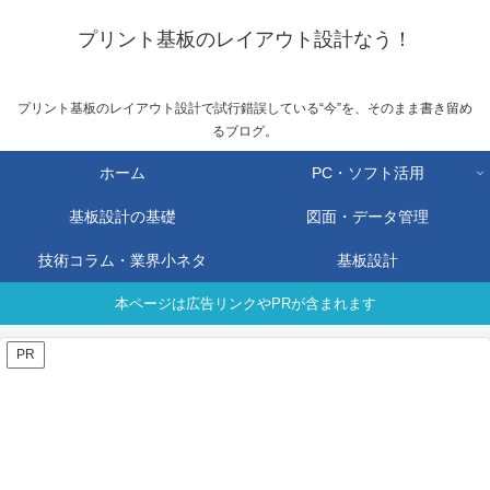
プリント基板のレイアウト設計なう！
プリント基板のレイアウト設計で試行錯誤している“今”を、そのまま書き留め
るブログ。
ホーム
PC・ソフト活用
基板設計の基礎
図面・データ管理
技術コラム・業界小ネタ
基板設計
本ページは広告リンクやPRが含まれます
PR