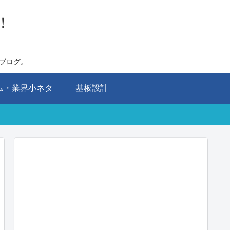
！
ブログ。
ム・業界小ネタ
基板設計