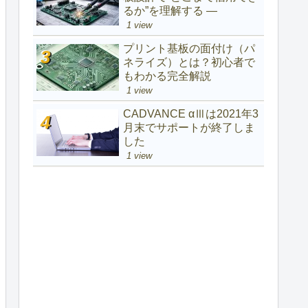
るか”を理解する ―
1 view
プリント基板の面付け（パ
ネライズ）とは？初心者で
もわかる完全解説
1 view
CADVANCE αⅢは2021年3
月末でサポートが終了しま
した
1 view