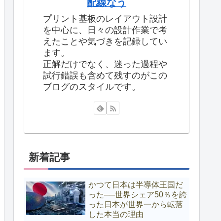
配線なう
プリント基板のレイアウト設計
を中心に、日々の設計作業で考
えたことや気づきを記録してい
ます。
正解だけでなく、迷った過程や
試行錯誤も含めて残すのがこの
ブログのスタイルです。
新着記事
かつて日本は半導体王国だ
った──世界シェア50％を誇
った日本が世界一から転落
した本当の理由