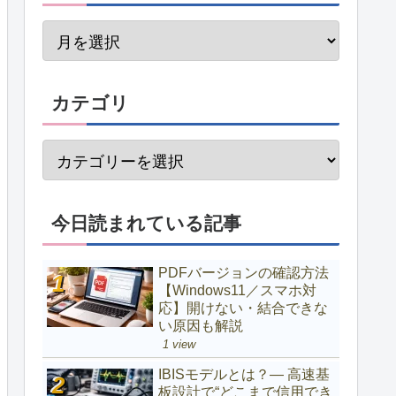
カテゴリ
今日読まれている記事
PDFバージョンの確認方法
【Windows11／スマホ対
応】開けない・結合できな
い原因も解説
1 view
IBISモデルとは？― 高速基
板設計で“どこまで信用でき