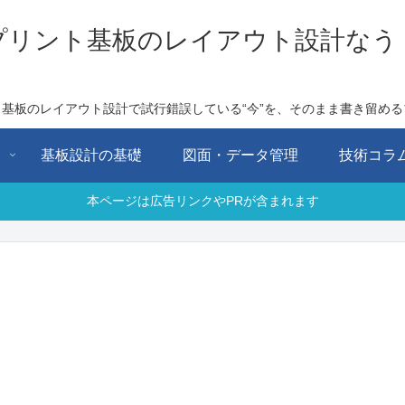
プリント基板のレイアウト設計なう
ト基板のレイアウト設計で試行錯誤している“今”を、そのまま書き留める
用
基板設計の基礎
図面・データ管理
技術コラ
本ページは広告リンクやPRが含まれます