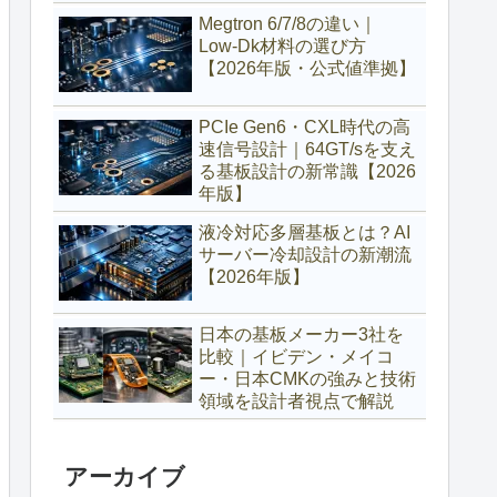
Megtron 6/7/8の違い｜
Low‑Dk材料の選び方
【2026年版・公式値準拠】
PCIe Gen6・CXL時代の高
速信号設計｜64GT/sを支え
る基板設計の新常識【2026
年版】
液冷対応多層基板とは？AI
サーバー冷却設計の新潮流
【2026年版】
日本の基板メーカー3社を
比較｜イビデン・メイコ
ー・日本CMKの強みと技術
領域を設計者視点で解説
アーカイブ