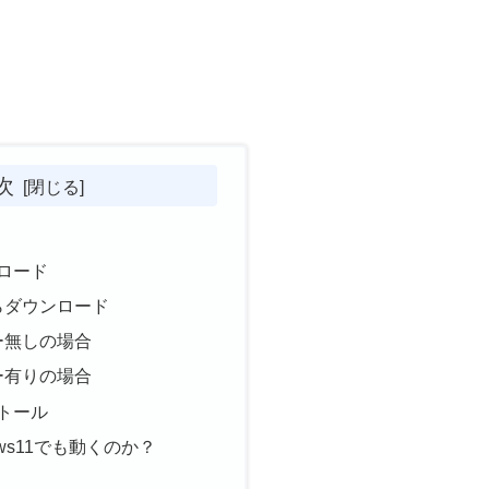
次
ンロード
らダウンロード
ー無しの場合
ー有りの場合
ストール
dows11でも動くのか？