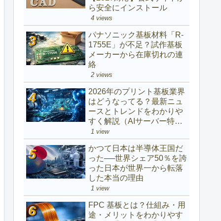
ら安全にインストール
4 views
パナソニック基板材料「R-
1755E」が不足？試作基板
メーカーから在庫切れの連
絡
2 views
2026年のプリント基板業界
はどうなってる？最新ニュ
ースとトレンドをわかりや
すく解説（AIサーバー特需
で市場が激変）
1 view
かつて日本は半導体王国だ
った──世界シェア50％を誇
った日本が世界一から転落
した本当の理由
1 view
FPC 基板とは？仕組み・用
途・メリットをわかりやす