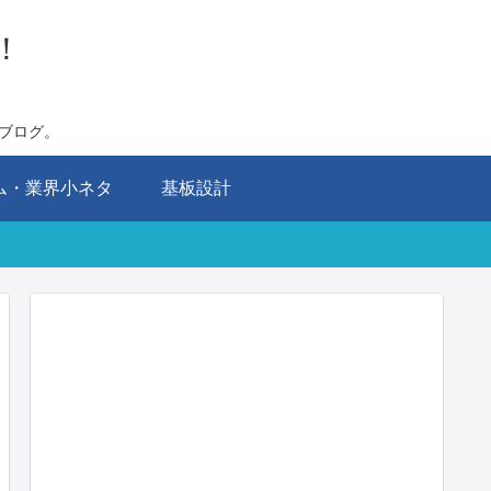
！
ブログ。
ム・業界小ネタ
基板設計