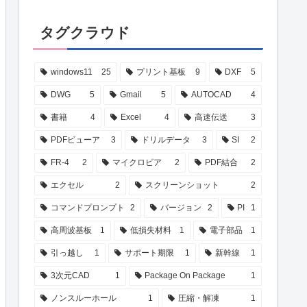
タグクラウド
windows11
25
プリント基板
9
DXF
5
DWG
5
Gmail
5
AUTOCAD
4
書籍
4
Excel
4
高速伝送
3
PDFビューア
3
ドリルデータ
3
SI
2
FR-4
2
マイクロビア
2
PDF結合
2
エクセル
2
スクリーンショット
2
コマンドプロンプト
2
バージョン
2
PI
1
高周波基板
1
低損失材料
1
電子部品
1
引っ越し
1
サポート期限
1
新幹線
1
3次元CAD
1
Package On Package
1
ノンスルーホール
1
圧縮・解凍
1