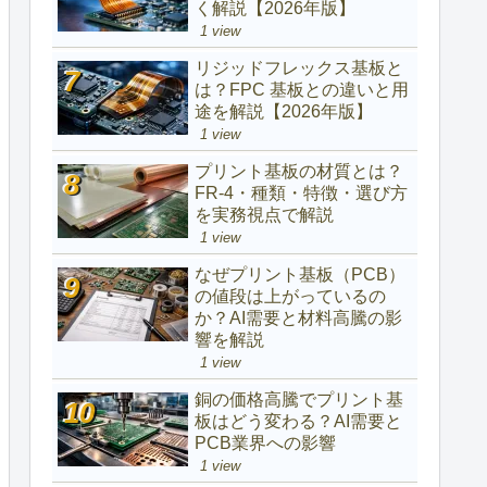
く解説【2026年版】
1 view
リジッドフレックス基板と
は？FPC 基板との違いと用
途を解説【2026年版】
1 view
プリント基板の材質とは？
FR-4・種類・特徴・選び方
を実務視点で解説
1 view
なぜプリント基板（PCB）
の値段は上がっているの
か？AI需要と材料高騰の影
響を解説
1 view
銅の価格高騰でプリント基
板はどう変わる？AI需要と
PCB業界への影響
1 view