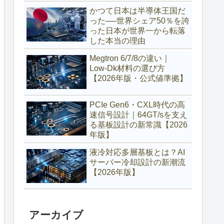
で市場が激変）
かつて日本は半導体王国だ
った──世界シェア50％を誇
った日本が世界一から転落
した本当の理由
Megtron 6/7/8の違い｜
Low‑Dk材料の選び方
【2026年版・公式値準拠】
PCIe Gen6・CXL時代の高
速信号設計｜64GT/sを支え
る基板設計の新常識【2026
年版】
液冷対応多層基板とは？AI
サーバー冷却設計の新潮流
【2026年版】
アーカイブ