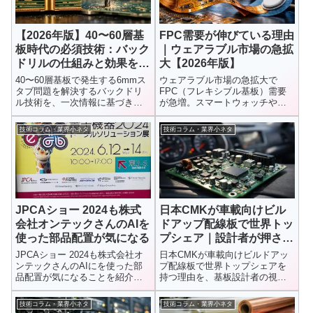
【2026年版】40〜60層基
FPC需要が伸びている理由
板時代の必須技術：バック
｜ウェアラブル市場の急拡
ドリルの仕組みと効果を徹
大【2026年版】
底解説
40〜60層基板で発生する6mmス
ウェアラブル市場の急拡大で
タブ問題を解決するバックドリ
FPC（フレキシブル基板）需要
ル技術を、一次情報に基づき専
が急増。スマートウォッチや医
門的に解説。112G/224G対応の
療デバイスで採用が進む理由、
SI・EMI改善効果、加工精度、設
具体仕様、主要メーカー動向を
技術コラム・業界小ネタ
技術コラム・業界小ネタ
計時の注意点まで、AIサーバー
最新データとともに解説しま
時代の必須技術を実務者向けに
す。
整理します。
JPCAショー 2024も株式
日本CMKが車載向けビル
会社オンテックさんのAIを
ドアップ配線板で世界トッ
使った部品配置が気になる
プシェア｜設計者が押さえ
るべき技術ポイント
JPCAショー 2024も株式会社オ
日本CMKが車載向けビルドアッ
ンテックさんのAIにを使った部
プ配線板で世界トップシェアを
品配置が気になることを紹介し
持つ理由を、基板設計者の視点
ています。
で解説。材料選定、Via構造、熱
設計など車載基板の重要ポイン
技術コラム・業界小ネタ
技術コラム・業界小ネタ
トを詳しく紹介。