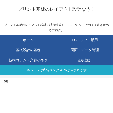
プリント基板のレイアウト設計なう！
プリント基板のレイアウト設計で試行錯誤している“今”を、そのまま書き留め
るブログ。
ホーム
PC・ソフト活用
基板設計の基礎
図面・データ管理
技術コラム・業界小ネタ
基板設計
本ページは広告リンクやPRが含まれます
PR