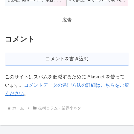
で比較。AIサーバー、車載、通
すく解説。AIサーバーで40〜60
信など各社の得意領域を基板設
層基板の需要が急増する理由も
計者の視点でわかりやすく解説
最新動向とあわせて紹介しま
します。
す。
広告
コメント
コメントを書き込む
このサイトはスパムを低減するために Akismet を使って
います。
コメントデータの処理方法の詳細はこちらをご覧
ください
。
ホーム
技術コラム・業界小ネタ