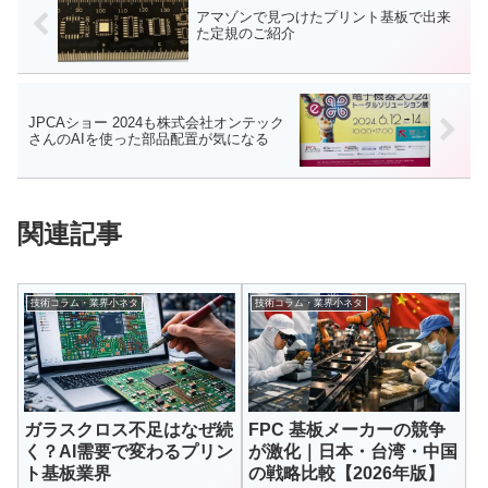
アマゾンで見つけたプリント基板で出来
た定規のご紹介
JPCAショー 2024も株式会社オンテック
さんのAIを使った部品配置が気になる
関連記事
技術コラム・業界小ネタ
技術コラム・業界小ネタ
ガラスクロス不足はなぜ続
FPC 基板メーカーの競争
く？AI需要で変わるプリン
が激化｜日本・台湾・中国
ト基板業界
の戦略比較【2026年版】