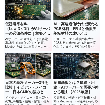
低誘電率材料
AI・高速通信時代で変わる
（Low‑Dk/Df）がAIサーバ
PCB材料｜FR-4と低損失
ーの必須条件に｜主要メー
基板材料の違いとは
カーと市場動向を徹底解説
AIサーバーの高速化には低誘電
AIサーバーや5G通信の拡大で、
率材料（Low‑Dk/Df）が必須。
PCB材料に求められる性能が変
Megtronをはじめ主要メーカーの
化しています。FR-4の特徴や限
特徴と市場動向、PCIe Gen6・
界、高速伝送向け低損失材料・
HBM3E時代に求められる材料要
高周波基板との違いをわかりや
技術コラム・業界小ネタ
技術コラム・業界小ネタ
件をわかりやすく解説します。
すく解説します。
日本の基板メーカー3社を
多層基板とは？構造・用
比較｜イビデン・メイコ
途・AIサーバーで需要が伸
ー・日本CMKの強みと技
びる理由【2026年版】
術領域を設計者視点で解説
イビデン・メイコー・日本CMK
多層基板の構造・ビア技術・材
の3社を用途・技術・顧客・強み
料（Megtron）・用途をわかりや