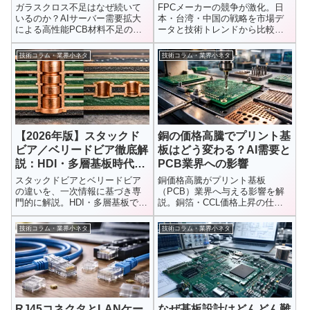
ガラスクロス不足はなぜ続いて
FPCメーカーの競争が激化。日
いるのか？AIサーバー需要拡大
本・台湾・中国の戦略を市場デ
による高性能PCB材料不足の背
ータと技術トレンドから比較
景を解説。FR-4基板・Low Dk
し、各国の強み・弱み・成長分
材・高多層基板との関係や、プ
野を2026年最新情報でわかりや
技術コラム・業界小ネタ
技術コラム・業界小ネタ
リント基板業界への影響、今後
すく解説します。
の見通しまで詳しく紹介しま
す。
【2026年版】スタックド
銅の価格高騰でプリント基
ビア／ベリードビア徹底解
板はどう変わる？AI需要と
説：HDI・多層基板時代の
PCB業界への影響
必須技術
スタックドビアとベリードビア
銅価格高騰がプリント基板
の違いを、一次情報に基づき専
（PCB）業界へ与える影響を解
門的に解説。HDI・多層基板での
説。銅箔・CCL価格上昇の仕組
役割、構造、メリット・デメリ
みから、AIサーバー・EV需要と
ット、アスペクト比や銅充填な
の関係、高多層基板への影響、
技術コラム・業界小ネタ
技術コラム・業界小ネタ
ど設計上の注意点まで、2026年
今後の需給見通しまでわかりや
の高密度実装に必須の技術を実
すく紹介します。
務者向けに整理します。
RJ45コネクタとLANケー
なぜ基板設計はどんどん難