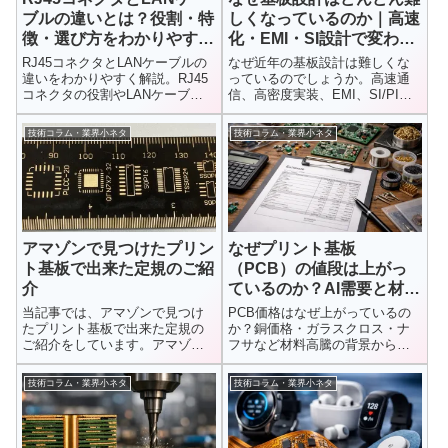
ブルの違いとは？役割・特
しくなっているのか｜高速
徴・選び方をわかりやすく
化・EMI・SI設計で変わる
解説
PCB開発
RJ45コネクタとLANケーブルの
なぜ近年の基板設計は難しくな
違いをわかりやすく解説。RJ45
っているのでしょうか。高速通
コネクタの役割やLANケーブル
信、高密度実装、EMI、SI/PI解
の種類、通信規格、用途、選び
析など、PCB設計で複雑化が進
方まで初心者にも理解できるよ
む理由をわかりやすく解説しま
技術コラム・業界小ネタ
技術コラム・業界小ネタ
うに詳しく紹介します。
す。
アマゾンで見つけたプリン
なぜプリント基板
ト基板で出来た定規のご紹
（PCB）の値段は上がっ
介
ているのか？AI需要と材料
高騰の影響を解説
当記事では、アマゾンで見つけ
PCB価格はなぜ上がっているの
たプリント基板で出来た定規の
か？銅価格・ガラスクロス・ナ
ご紹介をしています。アマゾン
フサなど材料高騰の背景から、
でプリント基板というキーワー
AIサーバー需要との関係、高性
ドで検索...
能PCB材料不足、CCL価格上昇
技術コラム・業界小ネタ
技術コラム・業界小ネタ
までプリント基板業界への影響
をわかりやすく解説します。