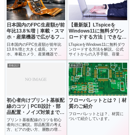
日本国内のFPC生産額が前
【最新版】LTspiceを
年比13.8％増｜車載・スマ
Windows11に無料ダウン
ホ・産業機器で広がるフレ
ロードする方法｜できない
キシブル基板の需要
時の対処・容量・日本語対
日本国内のFPC生産額が前年比
LTspiceをWindows11に無料ダウ
応まで解説
13.8％増と大きく成長。スマ
ンロードする方法を解説。公式
ホ、車載カメラ、産業機器で需
サイトからの入手手順、容量の
要が拡大する理由と、基板設計
目安、インストール方法、日本
者が押さえるべきFPC設計の重
語対応の有無、ダウンロードで
基板設計
基板設計
要ポイントを解説します。
きない場合の対処法まで初心者
向けにまとめています。
初心者向けプリント基板配
フローパレットとは？｜材
線のコツ｜PCB設計・部
質のご紹介
品配置・ノイズ対策まで解
フローパレットとは？、材質に
説
ついて紹介しています。
プリント基板配線のコツを初心
者向けに解説。部品配置の考え
方、ビアの使い方、層数の増や
し方、基板分割など、配線が通