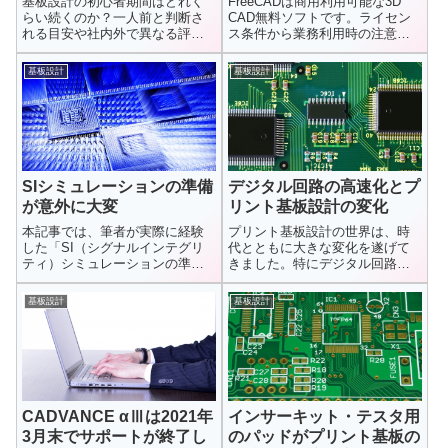
基板設計の初心者期間はどれく
FreeCADは商用利用可能な3D
らい続くのか？一人前と判断さ
CAD無料ソフトです。ライセン
れる目安や社内外で異なる評価
ス条件から業務利用時の注意
基準、成長が早い人の共通点ま
点、STEPデータ加工の実例まで
で現場視点で解説します。
解説。cad 無料 商用利用で探し
基板設計
基板設計
ている方向け。
SIシミュレーションの準備
デジタル回路の高速化とプ
が意外に大変
リント基板設計の変化
本記事では、筆者が実際に経験
プリント基板設計の世界は、時
した「SI（シグナルインテグリ
代とともに大きな変化を遂げて
ティ）シミュレーションの準備
きました。特にデジタル回路の
は想像以上に時間と手間がかか
高速化は、設計者に新しい課題
る」と...
と学びを...
基板設計
基板設計
CADVANCE αⅢは2021年
インサーキット・テスタ用
3月末でサポートが終了し
のパッドがプリント基板の