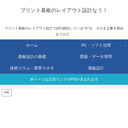
プリント基板のレイアウト設計なう！
プリント基板のレイアウト設計で試行錯誤している“今”を、そのまま書き留め
るブログ。
ホーム
PC・ソフト活用
基板設計の基礎
図面・データ管理
技術コラム・業界小ネタ
基板設計
本ページは広告リンクやPRが含まれます
PR