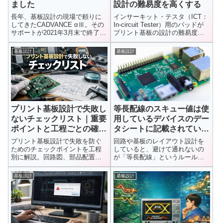
ました
設計の難易度を高くする
長年、基板設計の現場で頼りに
インサーキット・テスタ（ICT：
してきたCADVANCE αⅢ。その
In-circuit Tester）用のパッドが
サポートが2021年3月末で終了し
プリント基板の設計の難易度を
ました。使い慣れたツー...
挙げる事について紹介していま
す。
基板設計
基板設計
プリント基板設計で失敗し
等長配線のスキュー値は使
ないチェックリスト｜重要
用しているデバイスのデー
ポイントと工程ごとの確認
タシートに記載されている
手順
事が多い
プリント基板設計で失敗を防ぐ
回路や基板のレイアウト設計を
ためのチェックポイントを工程
していると、避けて通れないの
別に解説。回路図、部品配置、
が「等長配線」というルールで
配線、DRCまで実務で使えるチ
す。複数の信号が同じタイミン
ェックリストを表形式で紹介。
グで届く...
基板設計
基板設計
初心者にもわかりやすく解説し
ます。