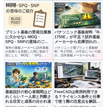
らないときの対処法や基板設計
基板設計
基板設計
の基本手順をわかりやすく紹介
します。
プリント基板の受発注業務
パナソニック基板材料「R-
に欠かせないMOQ・
1755E」が不足？試作基板
SPQ・SNPの意味のご紹
メーカーから在庫切れの連
介
絡
海外の基板メーカーに試作基板
パナソニック製プリント基板材
の見積りを依頼した時に初めて
料「R-1755E」の不足について紹
目にした「MOQ」「SPQ」
介。試作基板メーカーから在庫
「SNP」という言葉。何のこと
切れの連絡を受けた状況や、R-
かわか...
1766不足との関係、基板材料供
基板設計
基板設計
給の現状について解説します。
基板設計の初心者期間はど
FreeCADは商用利用でき
れくらい？一人前と判断さ
る？ライセンス条件と仕事
れる目安と成長の分かれ道
で使う際の注意点を解説
【3D CAD無料ソフト】