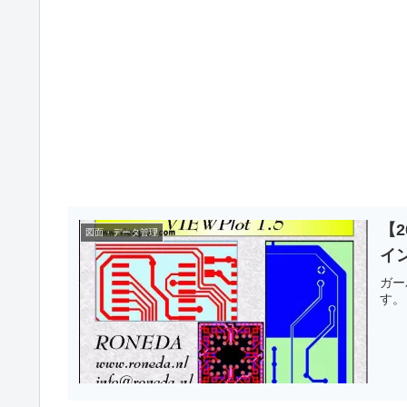
【2
図面・データ管理
イ
ガー
す。