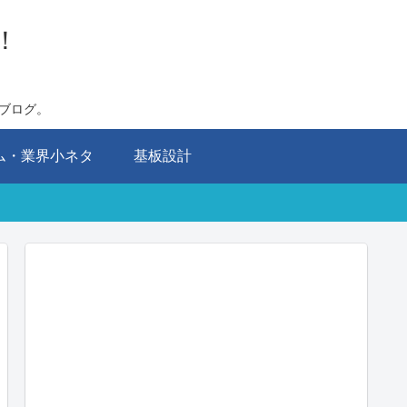
！
ブログ。
ム・業界小ネタ
基板設計