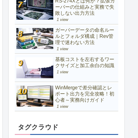
RS-274Xとは何か？拡張ガ
ーバーの仕組みと実務で失
敗しない出力方法
1 view
ガーバーデータの命名ルー
ルとフォルダ構成｜Rev管
理で迷わない方法
1 view
基板コストを左右するワー
クサイズと加工余白の知識
1 view
WinMergeで差分確認とレ
ポート出力を完全攻略！初
心者～実務向けガイド
1 view
タグクラウド