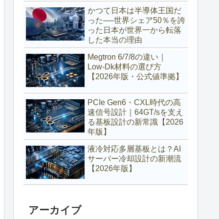
で市場が激変）
かつて日本は半導体王国だ
った──世界シェア50％を誇
った日本が世界一から転落
した本当の理由
Megtron 6/7/8の違い｜
Low‑Dk材料の選び方
【2026年版・公式値準拠】
PCIe Gen6・CXL時代の高
速信号設計｜64GT/sを支え
る基板設計の新常識【2026
年版】
液冷対応多層基板とは？AI
サーバー冷却設計の新潮流
【2026年版】
アーカイブ