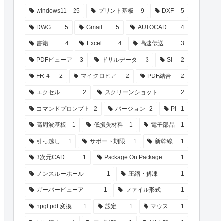
windows11
25
プリント基板
9
DXF
5
DWG
5
Gmail
5
AUTOCAD
4
書籍
4
Excel
4
高速伝送
3
PDFビューア
3
ドリルデータ
3
SI
2
FR-4
2
マイクロビア
2
PDF結合
2
エクセル
2
スクリーンショット
2
コマンドプロンプト
2
バージョン
2
PI
1
高周波基板
1
低損失材料
1
電子部品
1
引っ越し
1
サポート期限
1
新幹線
1
3次元CAD
1
Package On Package
1
ノンスルーホール
1
圧縮・解凍
1
ガーバービューア
1
ファイル形式
1
hpgl pdf 変換
1
設定
1
マウス
1