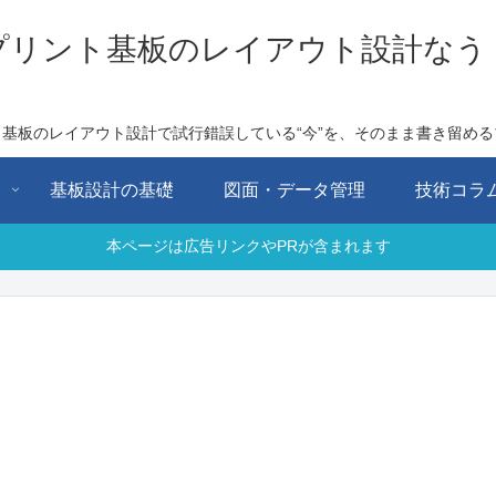
プリント基板のレイアウト設計なう
ト基板のレイアウト設計で試行錯誤している“今”を、そのまま書き留める
用
基板設計の基礎
図面・データ管理
技術コラ
本ページは広告リンクやPRが含まれます