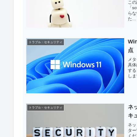
この
「so
らな
た...
Wi
トラブル・セキュリティ
点
メタ
具体
する
しま
ネッ
トラブル・セキュリティ
キ
ネッ
ター
くだ