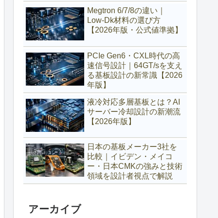
Megtron 6/7/8の違い｜
Low‑Dk材料の選び方
【2026年版・公式値準拠】
PCIe Gen6・CXL時代の高
速信号設計｜64GT/sを支え
る基板設計の新常識【2026
年版】
液冷対応多層基板とは？AI
サーバー冷却設計の新潮流
【2026年版】
日本の基板メーカー3社を
比較｜イビデン・メイコ
ー・日本CMKの強みと技術
領域を設計者視点で解説
アーカイブ