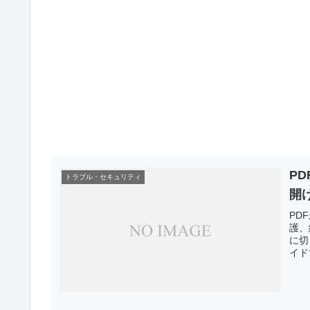
P
トラブル・セキュリティ
開
PD
護、
に切
イド