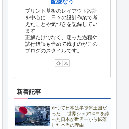
配線なう
プリント基板のレイアウト設計
を中心に、日々の設計作業で考
えたことや気づきを記録してい
ます。
正解だけでなく、迷った過程や
試行錯誤も含めて残すのがこの
ブログのスタイルです。
新着記事
かつて日本は半導体王国だ
った──世界シェア50％を誇
った日本が世界一から転落
した本当の理由