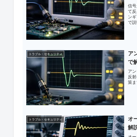
信号
て反
ンギ
で説
ア
トラブル・セキュリティ
で
アン
反射
策ま
オ
トラブル・セキュリティ
解
オー