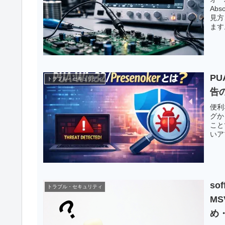
Abs
見方
ます
PU
トラブル・セキュリティ
告
便利
グか
こと
いア
so
トラブル・セキュリティ
MS
め