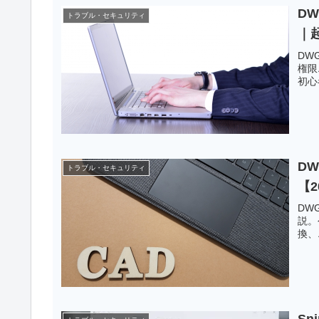
D
トラブル・セキュリティ
｜
DW
権限
初心
DW
トラブル・セキュリティ
【
DW
説。
換、
Sn