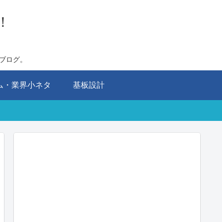
！
ブログ。
ム・業界小ネタ
基板設計