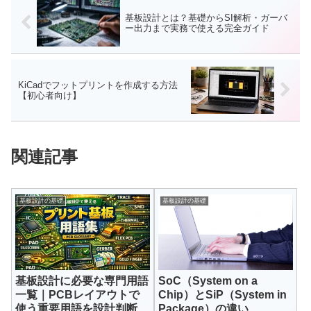
基板設計とは？基礎からSI解析・ガーバ
ー出力まで実務で使える完全ガイド
KiCadでフットプリントを作成する方法
【初心者向け】
関連記事
基板設計の基礎
基板設計の基礎
基板設計に必要な専門用語
SoC（System on a
一覧｜PCBレイアウトで
Chip）とSiP（System in
使う重要用語を設計判断視
Package）の違い