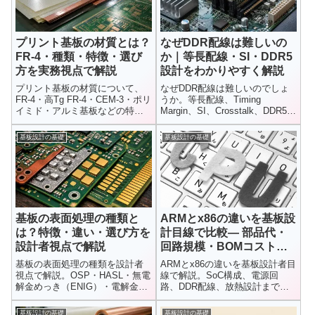
プリント基板の材質とは？
なぜDDR配線は難しいの
FR-4・種類・特徴・選び
か｜等長配線・SI・DDR5
方を実務視点で解説
設計をわかりやすく解説
プリント基板の材質について、
なぜDDR配線は難しいのでしょ
FR-4・高Tg FR-4・CEM-3・ポリ
うか。等長配線、Timing
イミド・アルミ基板などの特徴
Margin、SI、Crosstalk、DDR5高
をわかりやすく解説します。FR-
速化など、DDR設計で重要にな
4の限界や高速信号との関係、用
る高速伝送の考え方をわかりや
基板設計の基礎
基板設計の基礎
途別の選び方まで実務視点で整
すく解説します。
理しています。
基板の表面処理の種類と
ARMとx86の違いを基板設
は？特徴・違い・選び方を
計目線で比較― 部品代・
設計者視点で解説
回路規模・BOMコストは
どれだけ変わるのか？
基板の表面処理の種類を設計者
ARMとx86の違いを基板設計者目
視点で解説。OSP・HASL・無電
線で解説。SoC構成、電源回
解金めっき（ENIG）・電解金メ
路、DDR配線、放熱設計まで比
ッキの違い、特徴、コスト、用
較し、BOMコストや部品点数が
途別の選び方まで分かりやすく
どこで差になるのかを具体的に
基板設計の基礎
基板設計の基礎