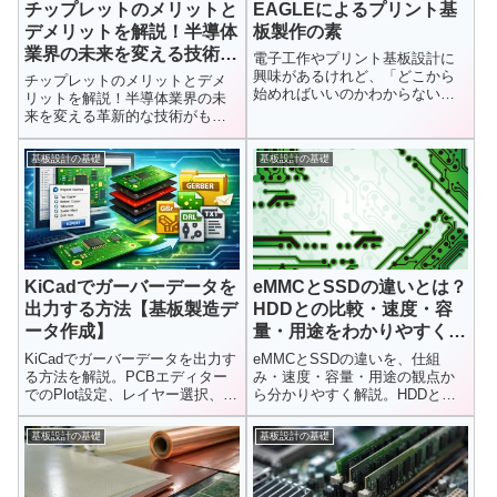
チップレットのメリットと
EAGLEによるプリント基
デメリットを解説！半導体
板製作の素
業界の未来を変える技術と
電子工作やプリント基板設計に
は？
興味があるけれど、「どこから
チップレットのメリットとデメ
始めればいいのかわからない」
リットを解説！半導体業界の未
と感じている方にぴったりの一
来を変える革新的な技術がもた
冊があり...
らす可能性とは？歩留まり向
上、開発スピード加速、エコシ
基板設計の基礎
基板設計の基礎
ステム構築など、注目のポイン
トを分かりやすく解説します。
一方で、課題となる技術的な複
雑性やコストの増加にも触れま
す。この記事を読めば、半導体
技術の最新トレンドとその未来
像が見えてきます。
KiCadでガーバーデータを
eMMCとSSDの違いとは？
出力する方法【基板製造デ
HDDとの比較・速度・容
ータ作成】
量・用途をわかりやすく解
説
KiCadでガーバーデータを出力す
eMMCとSSDの違いを、仕組
る方法を解説。PCBエディター
み・速度・容量・用途の観点か
でのPlot設定、レイヤー選択、ド
ら分かりやすく解説。HDDとの
リルデータ出力まで基板製造に
構造の違いや、タブレット・ノ
必要なガーバーファイル作成手
ートPCでの使い分け、実際に使
基板設計の基礎
基板設計の基礎
順を分かりやすく紹介します。
って感じたメリット・デメリッ
トを基板設計の視点も交えてま
とめています。