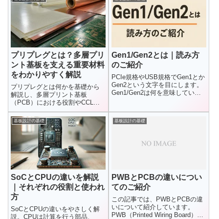
整理します。
整理します。CPU単価では見え
ないトータルコストの違いを知
りたい方へ。
プリプレグとは？多層プリ
Gen1/Gen2とは｜読み方
ント基板を支える重要材料
のご紹介
をわかりやすく解説
PCIe規格やUSB規格でGen1とか
Gen2という文字を目にします。
プリプレグとは何かを基礎から
Gen1/Gen2は何を意味している
解説し、多層プリント基板
のでしょうか？...
（PCB）における役割やCCLと
の違い、絶縁・接着・樹脂流動
などの機能を整理。AIサーバー
基板設計の基礎
基板設計の基礎
や高速通信基板で重要性が高ま
る理由や材料価格への影響もわ
かりやすく解説します。
SoCとCPUの違いを解説
PWBとPCBの違いについ
｜それぞれの役割と使われ
てのご紹介
方
この記事では、PWBとPCBの違
いについて紹介しています。
SoCとCPUの違いをやさしく解
PWB（Printed Wiring Board）
説。CPUは計算を行う部品、