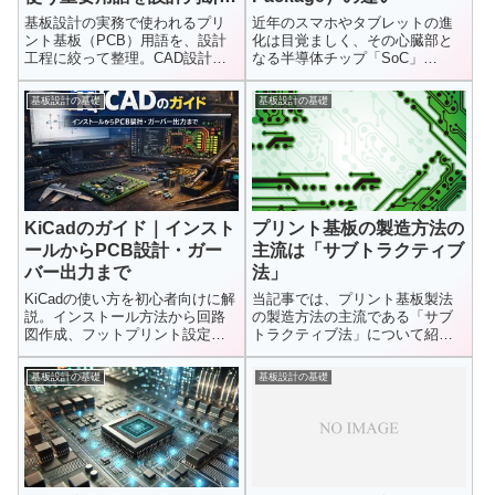
点で解説
基板設計の実務で使われるプリ
近年のスマホやタブレットの進
ント基板（PCB）用語を、設計
化は目覚ましく、その心臓部と
工程に絞って整理。CAD設計、
なる半導体チップ「SoC」
配線、レイヤ構成、設計ルール
（System on a Chip）が...
など、設計判断に直結する用語
基板設計の基礎
基板設計の基礎
を実務視点で解説します。
KiCadのガイド｜インスト
プリント基板の製造方法の
ールからPCB設計・ガー
主流は「サブトラクティブ
バー出力まで
法」
KiCadの使い方を初心者向けに解
当記事では、プリント基板製法
説。インストール方法から回路
の製造方法の主流である「サブ
図作成、フットプリント設定、
トラクティブ法」について紹介
PCBレイアウト、配線、ガーバ
しています。プリント基板の製
ーデータ出力までKiCadによる基
造には主...
基板設計の基礎
基板設計の基礎
板設計の流れをまとめて紹介し
ます。