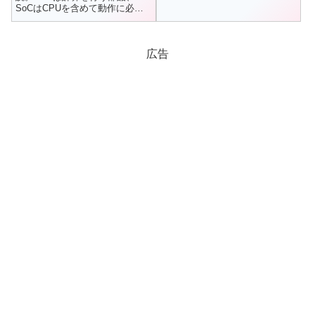
は、英国で使...
SoCはCPUを含めて動作に必要
な機能をまとめた部品です。専
門知識なしでも役割の違いがす
ぐ分かります。
広告