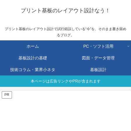
プリント基板のレイアウト設計なう！
プリント基板のレイアウト設計で試行錯誤している“今”を、そのまま書き留め
るブログ。
ホーム
PC・ソフト活用
基板設計の基礎
図面・データ管理
技術コラム・業界小ネタ
基板設計
本ページは広告リンクやPRが含まれます
PR