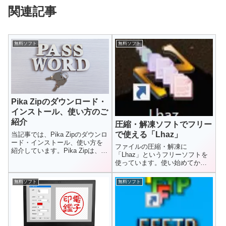
関連記事
無料ソフト
無料ソフト
Pika Zipのダウンロード・
インストール、使い方のご
紹介
圧縮・解凍ソフトでフリー
で使える「Lhaz」
当記事では、Pika Zipのダウンロ
ード・インストール、使い方を
ファイルの圧縮・解凍に
紹介しています。Pika Zipは、忘
「Lhaz」というフリーソフトを
れてしまったZI...
使っています。使い始めてから
22年くらい経つでしょうか
「Lhaz」...
無料ソフト
無料ソフト