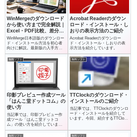
WinMergeのダウンロード
Acrobat Readerのダウン
から使い方まで完全解説｜
ロード・インストール・し
Excel・PDF比較、差分の
おりの表示方法のご紹介
み表示も対応
WinMerge日本語版のダウンロー
Acrobat Readerのダウンロー
ド・インストール方法を初心者
ド・インストール・しおりの表
向けに解説。最新版の入手方法
示方法を紹介しています。
や32bit・64bit版の違い、基本的
な使い方、Excel・PDF比較、差
無料ソフト
無料ソフト
分のみ表示、フォルダ比較、3フ
ァイル比較まで実務経験を交え
て紹介します。
印影プレビュー作成ツール
TTClockのダウンロード・
「はんこ堂ドットコム」の
インストールのご紹介
使い方
当記事では、TTClockのダウンロ
ード・インストールを紹介して
当記事では、印影プレビュー作
います。今回、紹介するTTClock
成ツール「はんこ堂ドットコ
は一定時間おきにマウ...
ム」の使い方を紹介していま
す。印影プレビュー作成ツール
「はんこ堂ド...
無料ソフト
無料ソフト