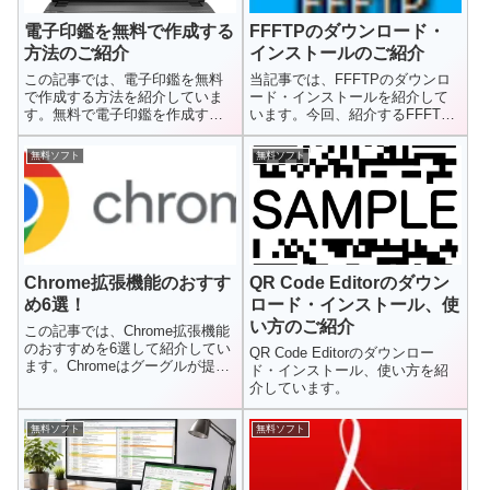
電子印鑑を無料で作成する
FFFTPのダウンロード・
方法のご紹介
インストールのご紹介
この記事では、電子印鑑を無料
当記事では、FFFTPのダウンロ
で作成する方法を紹介していま
ード・インストールを紹介して
す。無料で電子印鑑を作成する
います。今回、紹介するFFFTP
方法は無料のソフトを使って電
はサーバーにファイルをアッ
子印鑑を...
プ...
無料ソフト
無料ソフト
Chrome拡張機能のおすす
QR Code Editorのダウン
め6選！
ロード・インストール、使
い方のご紹介
この記事では、Chrome拡張機能
のおすすめを6選して紹介してい
QR Code Editorのダウンロー
ます。Chromeはグーグルが提供
ド・インストール、使い方を紹
している無償のブラウザ...
介しています。
無料ソフト
無料ソフト