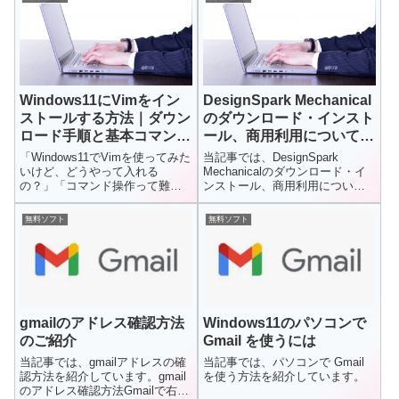
Windows11にVimをイン
DesignSpark Mechanical
ストールする方法｜ダウン
のダウンロード・インスト
ロード手順と基本コマンド
ール、商用利用についての
をやさしく解説
ご紹介
「Windows11でVimを使ってみた
当記事では、DesignSpark
いけど、どうやって入れる
Mechanicalのダウンロード・イ
の？」「コマンド操作って難し
ンストール、商用利用について
そう…」そんな方に向けて、
紹介しています。D...
こ...
無料ソフト
無料ソフト
gmailのアドレス確認方法
Windows11のパソコンで
のご紹介
Gmail を使うには
当記事では、gmailアドレスの確
当記事では、パソコンで Gmail
認方法を紹介しています。gmail
を使う方法を紹介しています。
のアドレス確認方法Gmailで右上