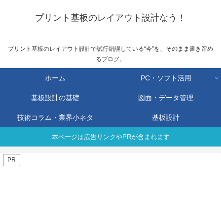
プリント基板のレイアウト設計なう！
プリント基板のレイアウト設計で試行錯誤している“今”を、そのまま書き留め
るブログ。
ホーム
PC・ソフト活用
基板設計の基礎
図面・データ管理
技術コラム・業界小ネタ
基板設計
本ページは広告リンクやPRが含まれます
PR