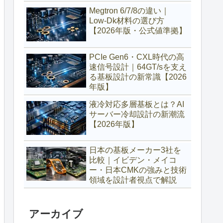
Megtron 6/7/8の違い｜
Low‑Dk材料の選び方
【2026年版・公式値準拠】
PCIe Gen6・CXL時代の高
速信号設計｜64GT/sを支え
る基板設計の新常識【2026
年版】
液冷対応多層基板とは？AI
サーバー冷却設計の新潮流
【2026年版】
日本の基板メーカー3社を
比較｜イビデン・メイコ
ー・日本CMKの強みと技術
領域を設計者視点で解説
アーカイブ