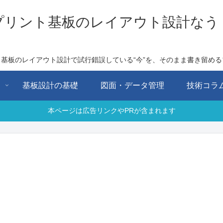
プリント基板のレイアウト設計なう
ト基板のレイアウト設計で試行錯誤している“今”を、そのまま書き留める
用
基板設計の基礎
図面・データ管理
技術コラ
本ページは広告リンクやPRが含まれます