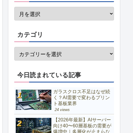
カテゴリ
今日読まれている記事
ガラスクロス不足はなぜ続
く？AI需要で変わるプリン
ト基板業界
24 views
【2026年最新】AIサーバー
向け40〜60層基板の需要が
爆増中｜多層化が止まらな