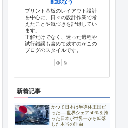
配線なう
プリント基板のレイアウト設計
を中心に、日々の設計作業で考
えたことや気づきを記録してい
ます。
正解だけでなく、迷った過程や
試行錯誤も含めて残すのがこの
ブログのスタイルです。
新着記事
かつて日本は半導体王国だ
った──世界シェア50％を誇
った日本が世界一から転落
した本当の理由