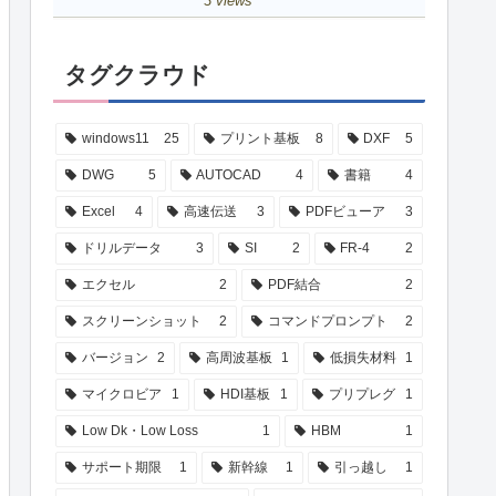
3 views
タグクラウド
windows11
25
プリント基板
8
DXF
5
DWG
5
AUTOCAD
4
書籍
4
Excel
4
高速伝送
3
PDFビューア
3
ドリルデータ
3
SI
2
FR-4
2
エクセル
2
PDF結合
2
スクリーンショット
2
コマンドプロンプト
2
バージョン
2
高周波基板
1
低損失材料
1
マイクロビア
1
HDI基板
1
プリプレグ
1
Low Dk・Low Loss
1
HBM
1
サポート期限
1
新幹線
1
引っ越し
1