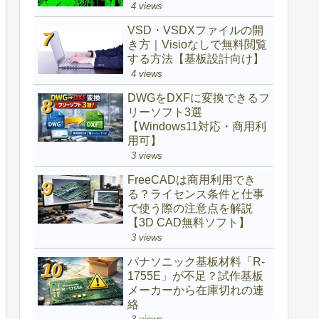
4 views
VSD・VSDXファイルの開
き方｜Visioなしで無料閲覧
する方法【基板設計向け】
4 views
DWGをDXFに変換できるフ
リーソフト3選
【Windows11対応・商用利
用可】
3 views
FreeCADは商用利用でき
る？ライセンス条件と仕事
で使う際の注意点を解説
【3D CAD無料ソフト】
3 views
パナソニック基板材料「R-
1755E」が不足？試作基板
メーカーから在庫切れの連
絡