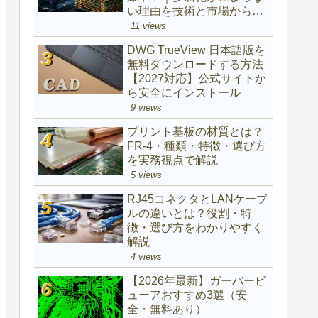
い理由を技術と市場から解
説
11 views
DWG TrueView 日本語版を
無料ダウンロードする方法
【2027対応】公式サイトか
ら安全にインストール
9 views
プリント基板の材質とは？
FR-4・種類・特徴・選び方
を実務視点で解説
5 views
RJ45コネクタとLANケーブ
ルの違いとは？役割・特
徴・選び方をわかりやすく
解説
4 views
【2026年最新】ガーバービ
ューアおすすめ3選（安
全・無料あり）