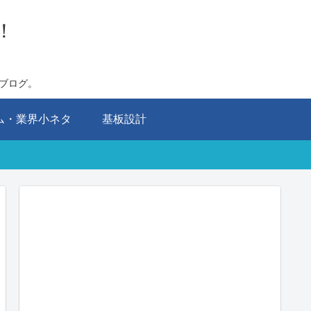
！
ブログ。
ム・業界小ネタ
基板設計