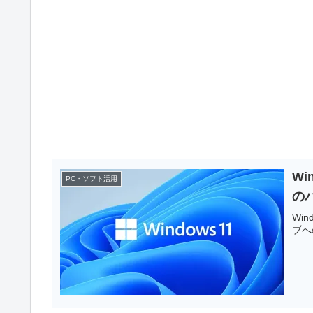
W
PC・ソフト活用
の
Wi
ブへ