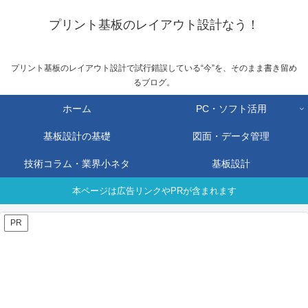
プリント基板のレイアウト設計なう！
プリント基板のレイアウト設計で試行錯誤している“今”を、そのまま書き留め
るブログ。
ホーム
PC・ソフト活用
基板設計の基礎
図面・データ管理
技術コラム・業界小ネタ
基板設計
本ページは広告リンクやPRが含まれます
PR