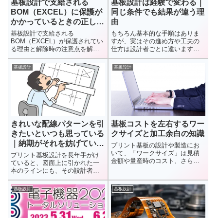
基板設計で支給される
基板設計は経験で変わる｜
BOM（EXCEL）に保護が
同じ条件でも結果が違う理
かかっているときの正しい
由
向き合い方
基板設計で支給される
もちろん基本的な手順はありま
BOM（EXCEL）が保護されてい
すが、実はその進め方や工夫の
る理由と解除時の注意点を解
仕方は設計者ごとに違います。
説。ネットリストや仕様書との
同じ回路を作る場合でも、部品
整合確認、実務での安全な対応
の配置や...
基板設計
基板設計
フローまで整理します。
きれいな配線パターンを引
基板コストを左右するワー
きたいといつも思っている
クサイズと加工余白の知識
｜納期がそれを妨げている
プリント基板の設計や製造にお
現実
いて、「ワークサイズ」は見積
プリント基板設計を長年手がけ
金額や量産時のコスト、さらに
ていると、図面上に引かれた一
は品質の安定性にまで影響を及
本のラインにも、その設計者の
ぼす重要...
性格や経験がにじみ出ることに
気づきま...
基板設計
基板設計