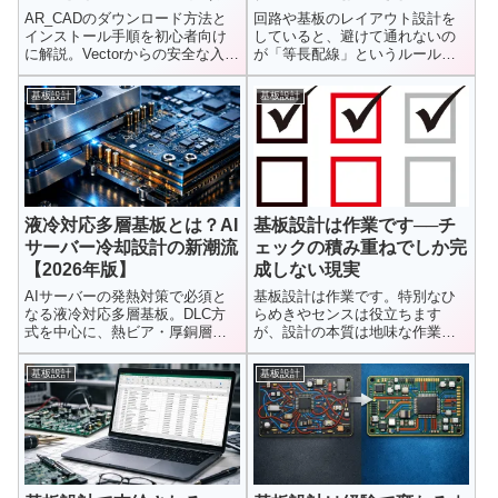
無料2D CADを安全に始め
事が多い
AR_CADのダウンロード方法と
回路や基板のレイアウト設計を
る
インストール手順を初心者向け
していると、避けて通れないの
に解説。Vectorからの安全な入手
が「等長配線」というルールで
方法や失敗しない導入手順、よ
す。複数の信号が同じタイミン
くあるトラブル対処まで分かり
グで届く...
基板設計
基板設計
やすく紹介します。
液冷対応多層基板とは？AI
基板設計は作業です──チ
サーバー冷却設計の新潮流
ェックの積み重ねでしか完
【2026年版】
成しない現実
AIサーバーの発熱対策で必須と
基板設計は作業です。特別なひ
なる液冷対応多層基板。DLC方
らめきやセンスは役立ちます
式を中心に、熱ビア・厚銅層・
が、設計の本質は地味な作業と
冷却プレート構造など最新の液
チェックの積み重ねにありま
冷技術と採用動向をわかりやす
す。設計者目線で、現場の現実
基板設計
基板設計
く解説します。
をそのまま伝えます。