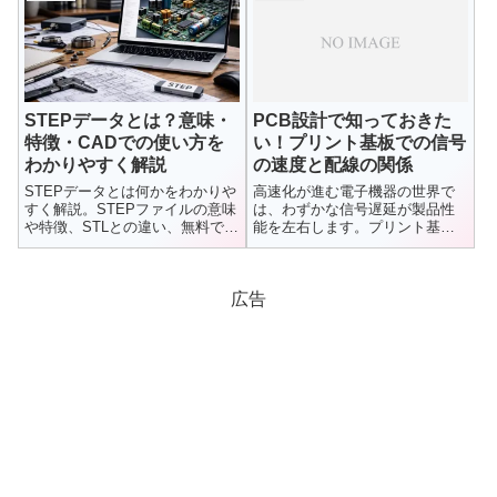
同種面付け・異種面付けの違
と、仕事を奪われないための距
い、Vカット・ミシン目・ルータ
離感についてまとめています。
ー加工といった分割方法の特徴
をわかりやすく解説します。実
装安定性の向上やコスト削減に
つながるポイントも紹介しま
す。
STEPデータとは？意味・
PCB設計で知っておきた
特徴・CADでの使い方を
い！プリント基板での信号
わかりやすく解説
の速度と配線の関係
STEPデータとは何かをわかりや
高速化が進む電子機器の世界で
すく解説。STEPファイルの意味
は、わずかな信号遅延が製品性
や特徴、STLとの違い、無料での
能を左右します。プリント基板
開き方までまとめました。CAD
（PCB）上を流れる電気信号
初心者にも理解できる入門記事
は、回路...
です。
広告