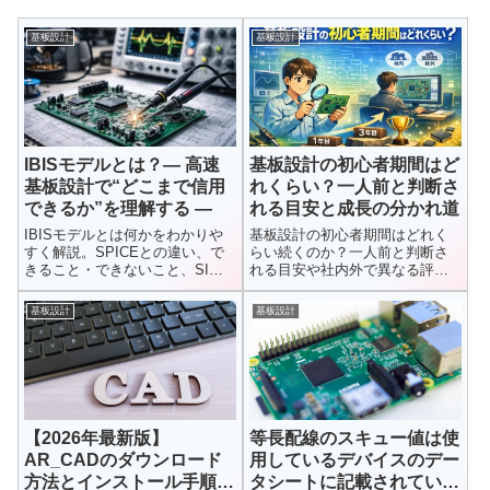
基板設計
基板設計
IBISモデルとは？― 高速
基板設計の初心者期間はど
基板設計で“どこまで信用
れくらい？一人前と判断さ
できるか”を理解する ―
れる目安と成長の分かれ道
IBISモデルとは何かをわかりや
基板設計の初心者期間はどれく
すく解説。SPICEとの違い、で
らい続くのか？一人前と判断さ
きること・できないこと、SI解
れる目安や社内外で異なる評価
析での活用方法、初心者がつま
基準、成長が早い人の共通点ま
ずくポイントまで整理します。
で現場視点で解説します。
基板設計
基板設計
【2026年最新版】
等長配線のスキュー値は使
AR_CADのダウンロード
用しているデバイスのデー
方法とインストール手順｜
タシートに記載されている