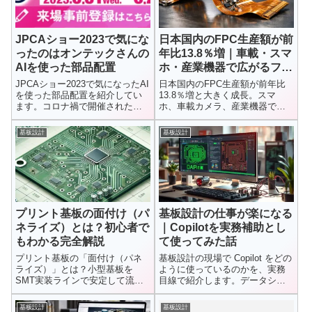
JPCAショー2023で気にな
日本国内のFPC生産額が前
ったのはオンテックさんの
年比13.8％増｜車載・スマ
AIを使った部品配置
ホ・産業機器で広がるフレ
キシブル基板の需要
JPCAショー2023で気になったAI
日本国内のFPC生産額が前年比
を使った部品配置を紹介してい
13.8％増と大きく成長。スマ
ます。コロナ禍で開催された一
ホ、車載カメラ、産業機器で需
昨年に訪れた時もAIを使っ...
要が拡大する理由と、基板設計
者が押さえるべきFPC設計の重
基板設計
基板設計
要ポイントを解説します。
プリント基板の面付け（パ
基板設計の仕事が楽になる
ネライズ）とは？初心者で
｜Copilotを実務補助とし
もわかる完全解説
て使ってみた話
プリント基板の「面付け（パネ
基板設計の現場で Copilot をどの
ライズ）」とは？小型基板を
ように使っているのかを、実務
SMT実装ラインで安定して流す
目線で紹介します。データシー
ために行う設計手法です。本記
トの翻訳やメール作成など、設
事では、面付けが必要な理由、
計を支える補助としての AI 活用
基板設計
基板設計