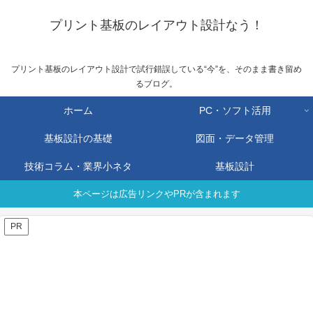
プリント基板のレイアウト設計なう！
プリント基板のレイアウト設計で試行錯誤している“今”を、そのまま書き留め
るブログ。
ホーム
PC・ソフト活用
基板設計の基礎
図面・データ管理
技術コラム・業界小ネタ
基板設計
本ページは広告リンクやPRが含まれます
PR