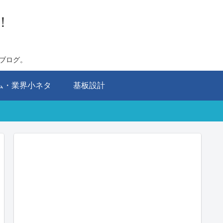
！
ブログ。
ム・業界小ネタ
基板設計