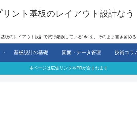
プリント基板のレイアウト設計なう
ト基板のレイアウト設計で試行錯誤している“今”を、そのまま書き留める
用
基板設計の基礎
図面・データ管理
技術コラ
本ページは広告リンクやPRが含まれます