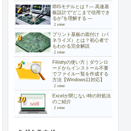
IBISモデルとは？― 高速基
板設計で“どこまで信用でき
るか”を理解する ―
1 view
プリント基板の面付け（パ
ネライズ）とは？初心者で
もわかる完全解説
1 view
Filistryの使い方｜ダウンロ
ードからインストール不要
でファイル一覧を作成する
方法【Windows11対応】
1 view
Excelが閉じない時の対処法
のご紹介
1 view