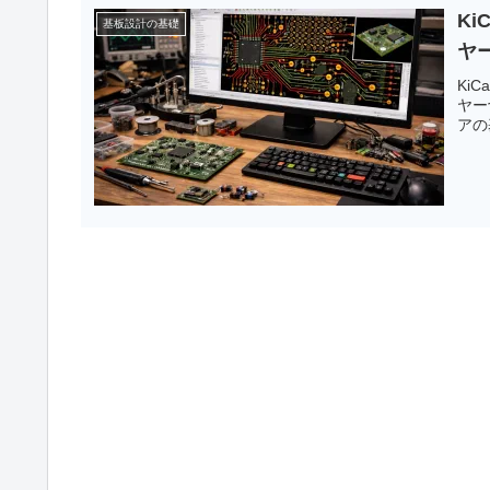
Ki
基板設計の基礎
ヤ
Ki
ヤー
アの