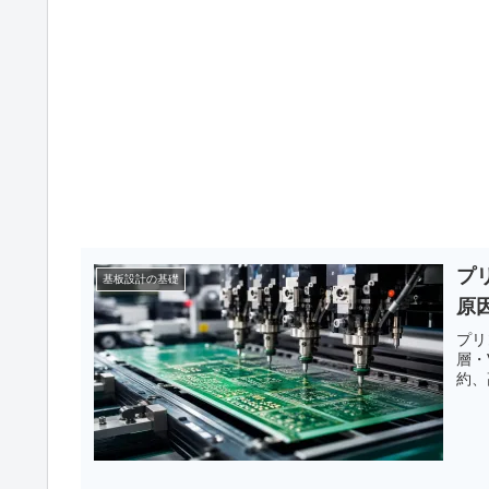
プ
基板設計の基礎
原
プリ
層・
約、