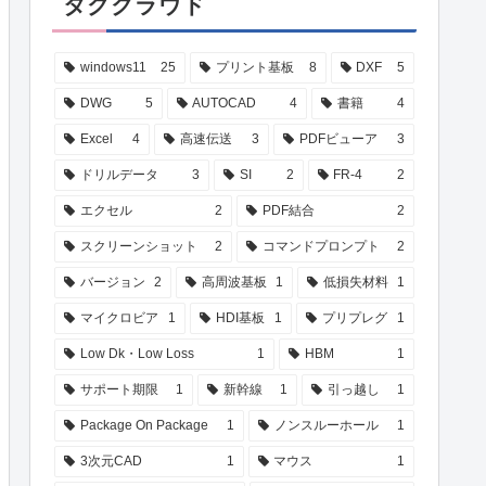
タグクラウド
windows11
25
プリント基板
8
DXF
5
DWG
5
AUTOCAD
4
書籍
4
Excel
4
高速伝送
3
PDFビューア
3
ドリルデータ
3
SI
2
FR-4
2
エクセル
2
PDF結合
2
スクリーンショット
2
コマンドプロンプト
2
バージョン
2
高周波基板
1
低損失材料
1
マイクロビア
1
HDI基板
1
プリプレグ
1
Low Dk・Low Loss
1
HBM
1
サポート期限
1
新幹線
1
引っ越し
1
Package On Package
1
ノンスルーホール
1
3次元CAD
1
マウス
1