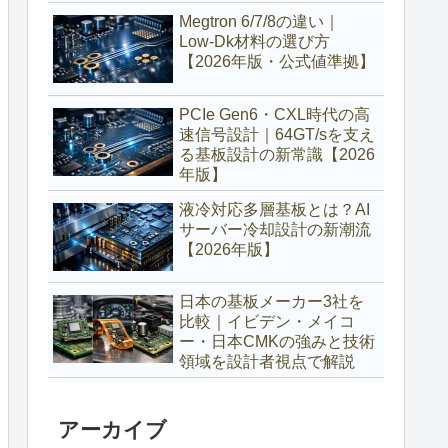
Megtron 6/7/8の違い｜
Low‑Dk材料の選び方
【2026年版・公式値準拠】
PCIe Gen6・CXL時代の高
速信号設計｜64GT/sを支え
る基板設計の新常識【2026
年版】
液冷対応多層基板とは？AI
サーバー冷却設計の新潮流
【2026年版】
日本の基板メーカー3社を
比較｜イビデン・メイコ
ー・日本CMKの強みと技術
領域を設計者視点で解説
アーカイブ