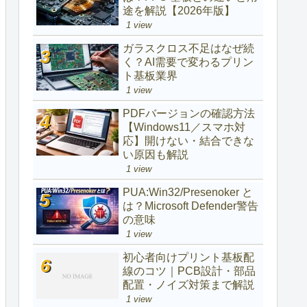
途を解説【2026年版】
1 view
ガラスクロス不足はなぜ続
く？AI需要で変わるプリン
ト基板業界
1 view
PDFバージョンの確認方法
【Windows11／スマホ対
応】開けない・結合できな
い原因も解説
1 view
PUA:Win32/Presenoker と
は？Microsoft Defender警告
の意味
1 view
初心者向けプリント基板配
線のコツ｜PCB設計・部品
配置・ノイズ対策まで解説
1 view