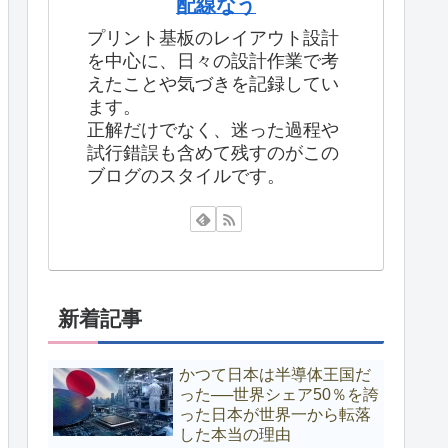
配線なう
プリント基板のレイアウト設計
を中心に、日々の設計作業で考
えたことや気づきを記録してい
ます。
正解だけでなく、迷った過程や
試行錯誤も含めて残すのがこの
ブログのスタイルです。
新着記事
かつて日本は半導体王国だ
った──世界シェア50％を誇
った日本が世界一から転落
した本当の理由