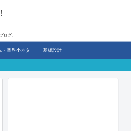
！
ブログ。
ム・業界小ネタ
基板設計