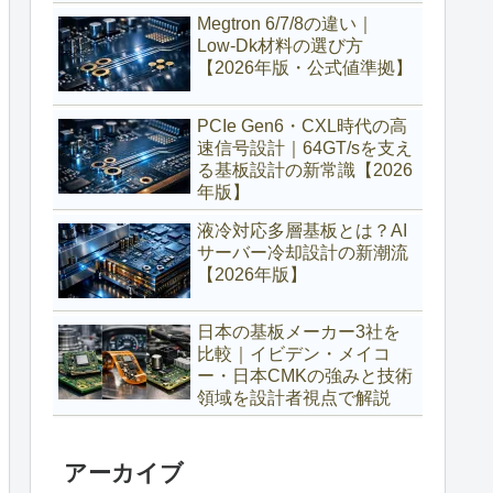
Megtron 6/7/8の違い｜
Low‑Dk材料の選び方
【2026年版・公式値準拠】
PCIe Gen6・CXL時代の高
速信号設計｜64GT/sを支え
る基板設計の新常識【2026
年版】
液冷対応多層基板とは？AI
サーバー冷却設計の新潮流
【2026年版】
日本の基板メーカー3社を
比較｜イビデン・メイコ
ー・日本CMKの強みと技術
領域を設計者視点で解説
アーカイブ