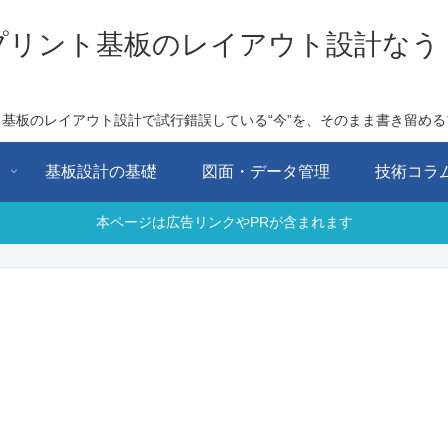
プリント基板のレイアウト設計なう
ト基板のレイアウト設計で試行錯誤している“今”を、そのまま書き留める
用
基板設計の基礎
図面・データ管理
技術コラ
本ページは広告リンクやPRが含まれます