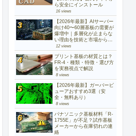
ら安全にインストール
16 views
【2026年最新】AIサーバー
向け40〜60層基板の需要が
爆増中｜多層化が止まらな
い理由を技術と市場から解
説
12 views
プリント基板の材質とは？
FR-4・種類・特徴・選び方
を実務視点で解説
8 views
【2026年最新】ガーバービ
ューアおすすめ3選（安
全・無料あり）
8 views
パナソニック基板材料「R-
1755E」が不足？試作基板
メーカーから在庫切れの連
絡