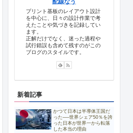
配線なう
プリント基板のレイアウト設計
を中心に、日々の設計作業で考
えたことや気づきを記録してい
ます。
正解だけでなく、迷った過程や
試行錯誤も含めて残すのがこの
ブログのスタイルです。
新着記事
かつて日本は半導体王国だ
った──世界シェア50％を誇
った日本が世界一から転落
した本当の理由