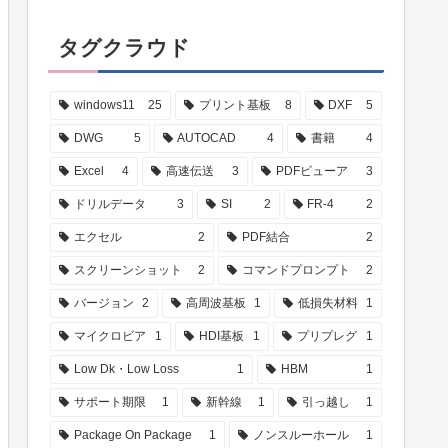
タグクラウド
windows11
25
プリント基板
8
DXF
5
DWG
5
AUTOCAD
4
書籍
4
Excel
4
高速伝送
3
PDFビューア
3
ドリルデータ
3
SI
2
FR-4
2
エクセル
2
PDF結合
2
スクリーンショット
2
コマンドプロンプト
2
バージョン
2
高周波基板
1
低損失材料
1
マイクロビア
1
HDI基板
1
プリプレグ
1
Low Dk・Low Loss
1
HBM
1
サポート期限
1
新幹線
1
引っ越し
1
Package On Package
1
ノンスルーホール
1