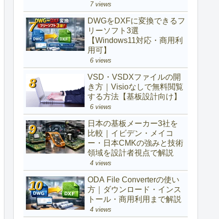
7 views
DWGをDXFに変換できるフ
リーソフト3選
【Windows11対応・商用利
用可】
6 views
VSD・VSDXファイルの開
き方｜Visioなしで無料閲覧
する方法【基板設計向け】
6 views
日本の基板メーカー3社を
比較｜イビデン・メイコ
ー・日本CMKの強みと技術
領域を設計者視点で解説
4 views
ODA File Converterの使い
方｜ダウンロード・インス
トール・商用利用まで解説
4 views