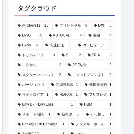
タグクラウド
windows11
25
プリント基板
8
DXF
5
DWG
5
AUTOCAD
4
書籍
4
Excel
4
高速伝送
3
PDFビューア
3
ドリルデータ
3
SI
2
FR-4
2
エクセル
2
PDF結合
2
スクリーンショット
2
コマンドプロンプト
2
バージョン
2
高周波基板
1
低損失材料
1
マイクロビア
1
HDI基板
1
プリプレグ
1
Low Dk・Low Loss
1
HBM
1
サポート期限
1
新幹線
1
引っ越し
1
Package On Package
1
ノンスルーホール
1
3次元CAD
1
マウス
1