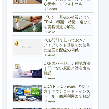
ら安全にインストール
11 views
プリント基板の材質とは？
FR-4・種類・特徴・選び方
を実務視点で解説
6 views
PCB設計で知っておきた
い！プリント基板での信号
の速度と配線の関係
4 views
DXFのバージョン確認方法
｜開けない原因と対応表も
解説
4 views
ODA File Converterの使い
方｜ダウンロード・インス
トール・商用利用まで解説
3 views