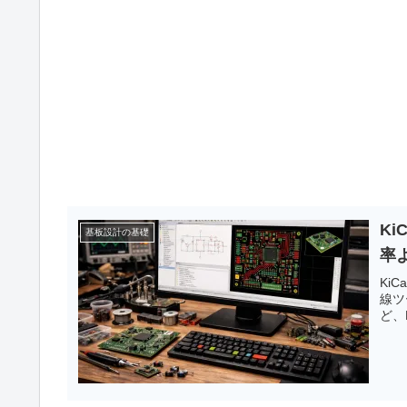
Ki
基板設計の基礎
率
Ki
線ツ
ど、