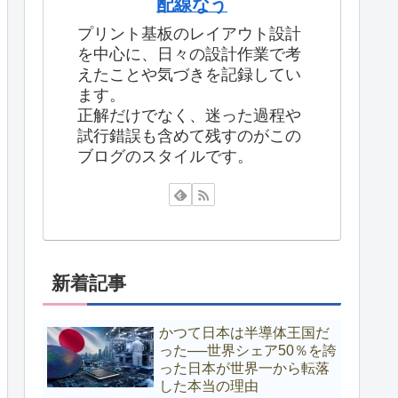
配線なう
プリント基板のレイアウト設計
を中心に、日々の設計作業で考
えたことや気づきを記録してい
ます。
正解だけでなく、迷った過程や
試行錯誤も含めて残すのがこの
ブログのスタイルです。
新着記事
かつて日本は半導体王国だ
った──世界シェア50％を誇
った日本が世界一から転落
した本当の理由