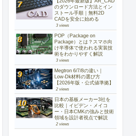
【2026年最新版】AR_CAD
のダウンロード方法とイン
ストール手順｜無料2D
CADを安全に始める
3 views
POP（Package on
Package）とは？スマホ向
け半導体で使われる実装技
術をわかりやすく解説
3 views
Megtron 6/7/8の違い｜
Low‑Dk材料の選び方
【2026年版・公式値準拠】
2 views
日本の基板メーカー3社を
比較｜イビデン・メイコ
ー・日本CMKの強みと技術
領域を設計者視点で解説
2 views