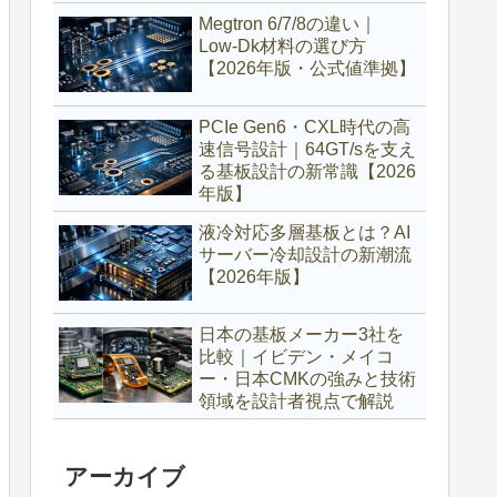
Megtron 6/7/8の違い｜
Low‑Dk材料の選び方
【2026年版・公式値準拠】
PCIe Gen6・CXL時代の高
速信号設計｜64GT/sを支え
る基板設計の新常識【2026
年版】
液冷対応多層基板とは？AI
サーバー冷却設計の新潮流
【2026年版】
日本の基板メーカー3社を
比較｜イビデン・メイコ
ー・日本CMKの強みと技術
領域を設計者視点で解説
アーカイブ