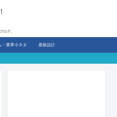
！
ブログ。
ム・業界小ネタ
基板設計