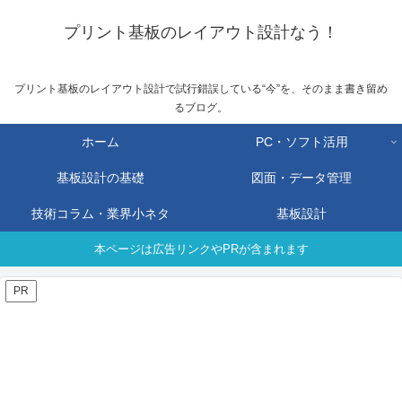
プリント基板のレイアウト設計なう！
プリント基板のレイアウト設計で試行錯誤している“今”を、そのまま書き留め
るブログ。
ホーム
PC・ソフト活用
基板設計の基礎
図面・データ管理
技術コラム・業界小ネタ
基板設計
本ページは広告リンクやPRが含まれます
PR